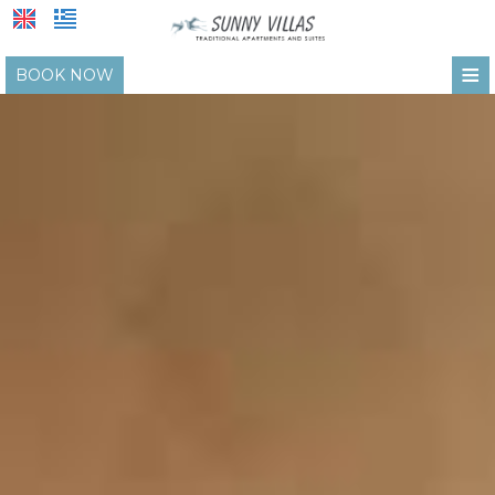
≡
BOOK NOW
ΑΡΧΙΚΉ
ΤΟΠΟΘΕΣΊΑ
ΔΙΑΜΟΝΉ
ΠΑΡΟΧΈΣ
ΦΩΤΟΓΡΑΦΊΕΣ
Φωτογραφίες ξενοδοχείου
ΖΉΤΗΣΗ
Φωτογραφίες σουίτες
ΕΠΙΚΟΙΝΩΝΊΑ