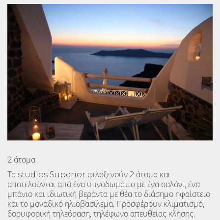
2 άτομα
Τα studios Superior φιλοξενούν 2 άτομα και
αποτελούνται από ένα υπνοδωμάτιο με ένα σαλόνι, ένα
μπάνιο και ιδιωτική βεράντα με θέα το διάσημο ηφαίστειο
και το μοναδικό ηλιοβασίλεμα. Προσφέρουν κλιματισμό,
δορυφορική τηλεόραση, τηλέφωνο απευθείας κλήσης.