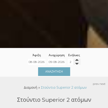
Άφιξη
Αναχώρηση
Ενήλικες
ΑΝΑΖΉΤΗΣΗ
prev
next
Διαμονή
»
Στούντιο Superior 2 ατόμων
Στούντιο Superior 2 ατόμων